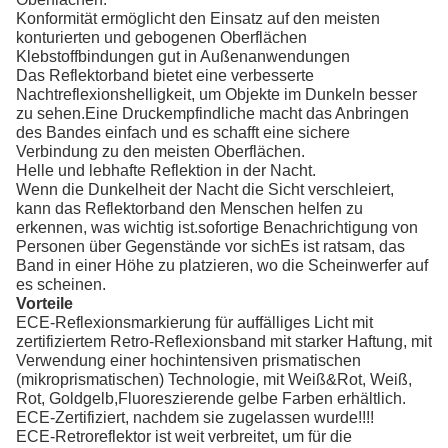
Konformität ermöglicht den Einsatz auf den meisten
konturierten und gebogenen Oberflächen
Klebstoffbindungen gut in Außenanwendungen
Das Reflektorband bietet eine verbesserte
Nachtreflexionshelligkeit, um Objekte im Dunkeln besser
zu sehen.Eine Druckempfindliche macht das Anbringen
des Bandes einfach und es schafft eine sichere
Verbindung zu den meisten Oberflächen.
Helle und lebhafte Reflektion in der Nacht.
Wenn die Dunkelheit der Nacht die Sicht verschleiert,
kann das Reflektorband den Menschen helfen zu
erkennen, was wichtig ist.sofortige Benachrichtigung von
Personen über Gegenstände vor sichEs ist ratsam, das
Band in einer Höhe zu platzieren, wo die Scheinwerfer auf
es scheinen.
Vorteile
ECE-Reflexionsmarkierung für auffälliges Licht mit
zertifiziertem Retro-Reflexionsband mit starker Haftung, mit
Verwendung einer hochintensiven prismatischen
(mikroprismatischen) Technologie, mit Weiß&Rot, Weiß,
Rot, Goldgelb,Fluoreszierende gelbe Farben erhältlich.
ECE-Zertifiziert, nachdem sie zugelassen wurde!!!!
ECE-Retroreflektor ist weit verbreitet, um für die