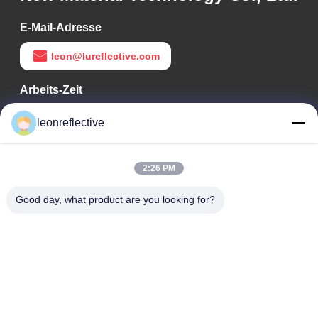
E-Mail-Adresse
leon@lureflective.com
Arbeits-Zeit
9:00-18:00
leonreflective
Unsere Adresse
2:26 PM
Adresse des Unternehmens
Zweite Etage, Gebäude D2, Wissenschafts- und
Good day, what product are you looking for?
Technologiepark Huayi, Hightech-Zone, Hefei, Anhui, China
Fabrik-Adresse
Shoushu Modern Industrial Park, Huainan, Anhui, China
Telefon
0086-13524216265