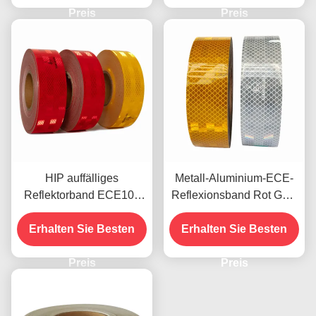
Preis
Preis
HIP auffälliges
Metall-Aluminium-ECE-
Reflektorband ECE104
Reflexionsband Rot Gelb
für den Außenbereich
Weiß für Anhänger
Erhalten Sie Besten
eines Lkw
Erhalten Sie Besten
Preis
Preis