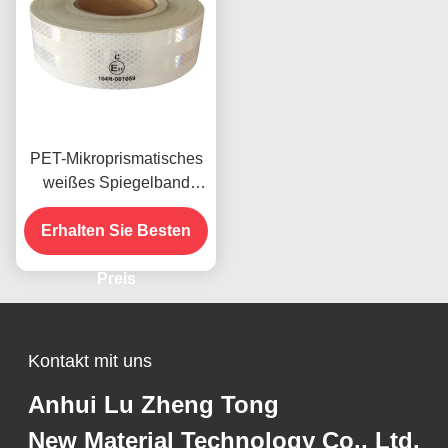
PET-Mikroprismatisches
weißes Spiegelband
Reflexionsband für
Erhalten Sie Besten
Fahrzeuge ECE-
zertifiziert
Preis
Kontakt mit uns
Anhui Lu Zheng Tong
New Material Technology Co., Ltd.