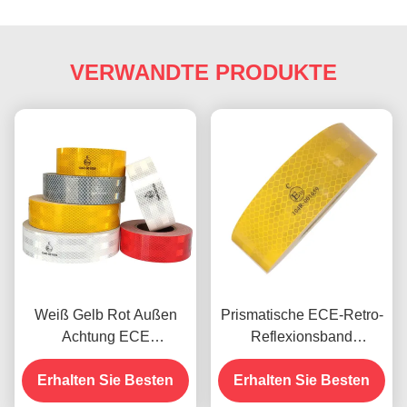
VERWANDTE PRODUKTE
Weiß Gelb Rot Außen
Prismatische ECE-Retro-
Achtung ECE
Reflexionsband
Reflektierendes
Druckfähige hohe
Klebeband für Anhänger
Erhalten Sie Besten
Erhalten Sie Besten
Intensität