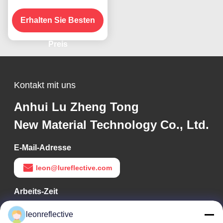
mikroprismatischer
Technologie für 10 Jahre
Erhalten Sie Besten
Lebensdauer
Preis
Kontakt mit uns
Anhui Lu Zheng Tong
New Material Technology Co., Ltd.
E-Mail-Adresse
leon@lureflective.com
Arbeits-Zeit
9:00-18:00
leonreflective