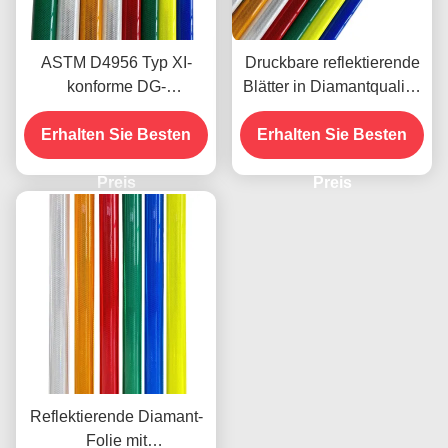
ASTM D4956 Typ XI-
Druckbare reflektierende
konforme DG-
Blätter in Diamantqualität
Reflexionsbleche in
mit hoher Reflektivität und
Erhalten Sie Besten
Diamantqualität mit
Erhalten Sie Besten
Mikroprismatischer
druckempfindlichem
Struktur für die
Klebstoff für
Preis
Verkehrssicherheit
Preis
Straßenschilder
Reflektierende Diamant-
Folie mit