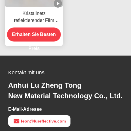
Kristallnetz
reflektierender Film
Aufkleber
selbstklebendes Gitter
Erhalten Sie Besten
reflektierendes Vinyl für
Straßenschilder
Preis
Kontakt mit uns
Anhui Lu Zheng Tong
New Material Technology Co., Ltd.
E-Mail-Adresse
leon@lureflective.com