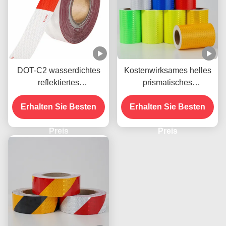
DOT-C2 wasserdichtes
Kostenwirksames helles
reflektiertes
prismatisches
Sicherheitsband in rot-
Honigbaum-
weißem Farbschatten
Erhalten Sie Besten
Reflexionsband für die
Erhalten Sie Besten
Kleber für Anhänger
Sicherheitsmarkierung
Verkehrszeichen Produkt
Preis
Preis