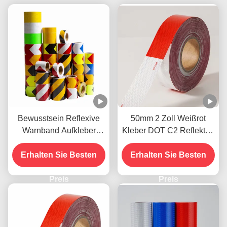
Bewusstsein Reflexive
50mm 2 Zoll Weißrot
Warnband Aufkleber
Kleber DOT C2 Reflektor-
Biokolor Schwarz und
Sicherheitsband
Erhalten Sie Besten
Gelb
Erhalten Sie Besten
Aufkleber auf Lkw für
Fahrzeuge
Preis
Preis