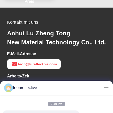
Preis
Kontakt mit uns
Anhui Lu Zheng Tong
New Material Technology Co., Ltd.
E-Mail-Adresse
leon@lureflective.com
Arbeits-Zeit
9:00-18:00
leonreflective
Unsere Adresse
2:40 PM
Adresse des Unternehmens
Zweite Etage, Gebäude D2, Wissenschafts- und