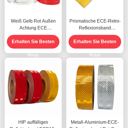
Weiß Gelb Rot Außen
Prismatische ECE-Retro-
Achtung ECE
Reflexionsband
Reflektierendes
Druckfähige hohe
Klebeband für Anhänger
Erhalten Sie Besten
Erhalten Sie Besten
Intensität
Preis
Preis
HIP auffälliges
Metall-Aluminium-ECE-