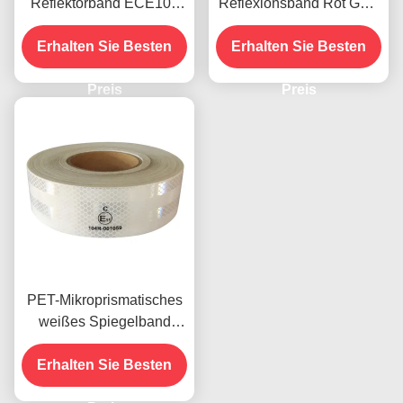
Reflektorband ECE104
Reflexionsband Rot Gelb
für den Außenbereich
Weiß für Anhänger
Erhalten Sie Besten
eines Lkw
Erhalten Sie Besten
Preis
Preis
PET-Mikroprismatisches
weißes Spiegelband
Reflexionsband für
Erhalten Sie Besten
Fahrzeuge ECE-
zertifiziert