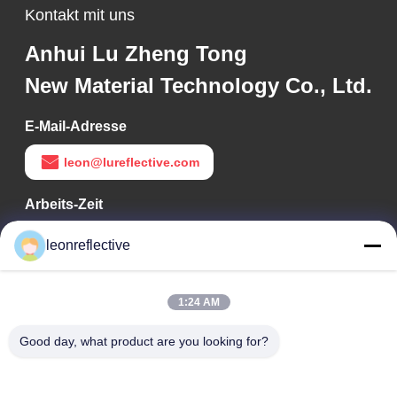
Kontakt mit uns
Anhui Lu Zheng Tong
New Material Technology Co., Ltd.
E-Mail-Adresse
leon@lureflective.com
Arbeits-Zeit
9:00-18:00
leonreflective
Unsere Adresse
1:24 AM
Adresse des Unternehmens
Zweite Etage, Gebäude D2, Wissenschafts- und
Good day, what product are you looking for?
Technologiepark Huayi, Hightech-Zone, Hefei, Anhui, China
Fabrik-Adresse