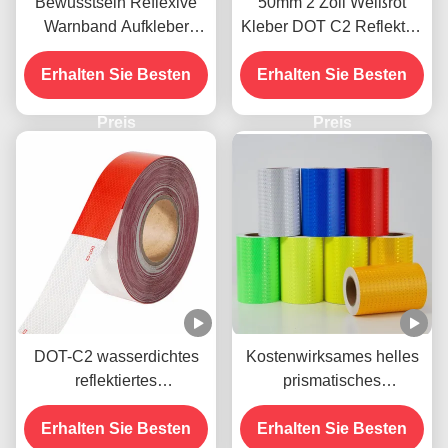
Bewusstsein Reflexive
50mm 2 Zoll Weißrot
Warnband Aufkleber
Kleber DOT C2 Reflektor-
Biokolor Schwarz und
Sicherheitsband
Erhalten Sie Besten
Gelb
Erhalten Sie Besten
Aufkleber auf Lkw für
Fahrzeuge
Preis
Preis
DOT-C2 wasserdichtes
Kostenwirksames helles
reflektiertes
prismatisches
Sicherheitsband in rot-
Honigbaum-
weißem Farbschatten
Erhalten Sie Besten
Reflexionsband für die
Erhalten Sie Besten