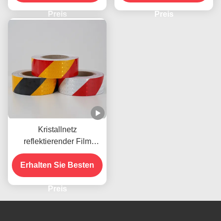
Kleber für Anhänger
Sicherheitsmarkierung
Verkehrszeichen Produkt
Preis
Preis
Kristallnetz
reflektierender Film
Aufkleber
selbstklebendes Gitter
Erhalten Sie Besten
reflektierendes Vinyl für
Straßenschilder
Preis