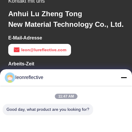
Kontakt mit uns
Anhui Lu Zheng Tong
New Material Technology Co., Ltd.
E-Mail-Adresse
leon@lureflective.com
Arbeits-Zeit
9:00-18:00
leonreflective
Unsere Adresse
11:47 AM
Adresse des Unternehmens
Zweite Etage, Gebäude D2, Wissenschafts- und
Good day, what product are you looking for?
Technologiepark Huayi, Hightech-Zone, Hefei, Anhui, China
Fabrik-Adresse
Shoushu Modern Industrial Park, Huainan, Anhui, China