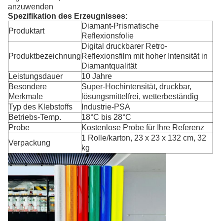
anzuwenden
Spezifikation des Erzeugnisses:
Diamant-Prismatische
Produktart
Reflexionsfolie
Digital druckbarer Retro-
Produktbezeichnung
Reflexionsfilm mit hoher Intensität in
Diamantqualität
Leistungsdauer
10 Jahre
Besondere
Super-Hochintensität, druckbar,
Merkmale
lösungsmittelfrei, wetterbeständig
Typ des Klebstoffs
Industrie-PSA
Betriebs-Temp.
18°C bis 28°C
Probe
Kostenlose Probe für Ihre Referenz
1 Rolle/karton, 23 x 23 x 132 cm, 32
Verpackung
kg