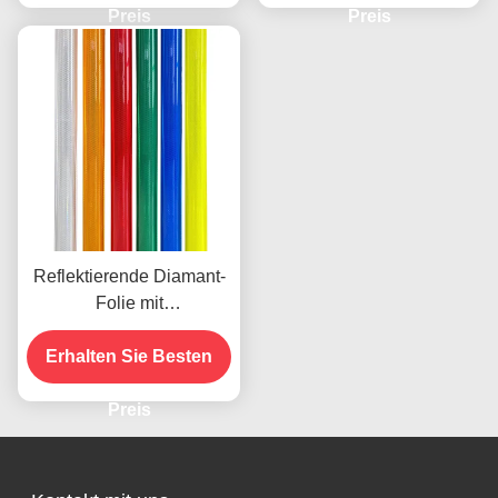
Klebstoff für
Preis
Verkehrssicherheit
Preis
Straßenschilder
Reflektierende Diamant-
Folie mit
mikroprismatischer
Technologie für 10 Jahre
Erhalten Sie Besten
Lebensdauer
Preis