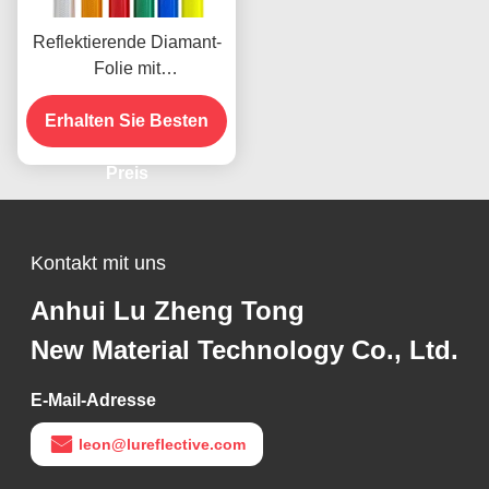
Reflektierende Diamant-
Folie mit
mikroprismatischer
Technologie für 10 Jahre
Erhalten Sie Besten
Lebensdauer
Preis
Kontakt mit uns
Anhui Lu Zheng Tong
New Material Technology Co., Ltd.
E-Mail-Adresse
leon@lureflective.com