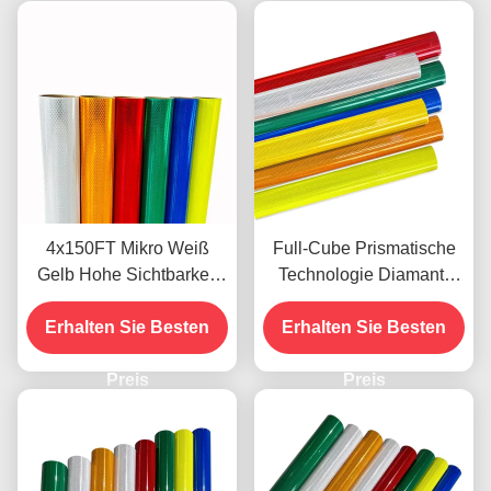
4x150FT Mikro Weiß
Full-Cube Prismatische
Gelb Hohe Sichtbarkeit
Technologie Diamant-
Mikro Diamant Grad
Reflexionsblatt mit 10-
Reflektierende Folie Vinyl
Erhalten Sie Besten
jähriger Lebensdauer für
Erhalten Sie Besten
für Verkehrsschilder ODM
die Verkehrssicherheit
Preis
Preis