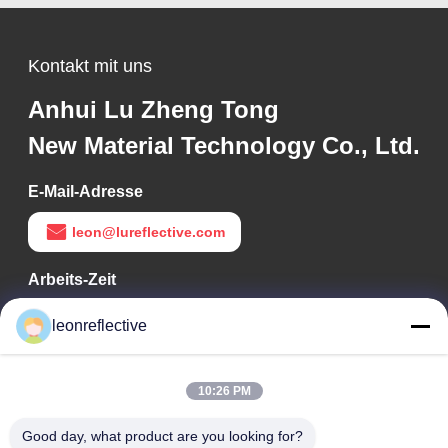
Kontakt mit uns
Anhui Lu Zheng Tong
New Material Technology Co., Ltd.
E-Mail-Adresse
leon@lureflective.com
Arbeits-Zeit
9:00-18:00
leonreflective
Unsere Adresse
10:26 PM
Adresse des Unternehmens
Zweite Etage, Gebäude D2, Wissenschafts- und
Good day, what product are you looking for?
Technologiepark Huayi, Hightech-Zone, Hefei, Anhui, China