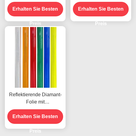
Reflexionsbleche in
mit hoher Reflektivität und
Erhalten Sie Besten
Diamantqualität mit
Erhalten Sie Besten
Mikroprismatischer
druckempfindlichem
Struktur für die
Klebstoff für
Preis
Verkehrssicherheit
Preis
Straßenschilder
Reflektierende Diamant-
Folie mit
mikroprismatischer
Technologie für 10 Jahre
Erhalten Sie Besten
Lebensdauer
Preis