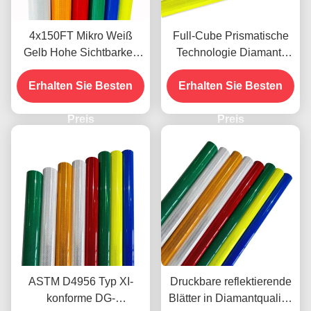
4x150FT Mikro Weiß
Full-Cube Prismatische
Gelb Hohe Sichtbarkeit
Technologie Diamant-
Mikro Diamant Grad
Reflexionsblatt mit 10-
Reflektierende Folie Vinyl
Erhalten Sie Besten
jähriger Lebensdauer für
Erhalten Sie Besten
für Verkehrsschilder ODM
die Verkehrssicherheit
Preis
Preis
ASTM D4956 Typ XI-
Druckbare reflektierende
konforme DG-
Blätter in Diamantqualität