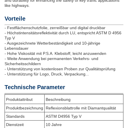
and durability for enhancing the safety of key traffic applications
like highways.
Vorteile
- Festflächenschutzfolie, zerreißbar und digital druckbar
- Höchstintensitätsreflektivität durch LU, entspricht ASTM D 4956
Typ V
- Ausgezeichnete Wetterbeständigkeit und 10-jährige
Lebensdauer
- Hohe Viskosität mit P.S.A. Klebstoff, leicht anzuwenden
- Weite Anwendung bei permanenten Verkehrs- und
Sicherheitsschildern
- Unterstützung von kostenlosen Proben zur Qualitätsprüfung
- Unterstützung für Logo, Druck, Verpackung...
Technische Parameter
Produktattribut
Beschreibung
Produktbezeichnung
Reflexionsblattrolle mit Diamantqualität
Standards
ASTM D4956 Typ V
Dienstzeit
10 Jahre