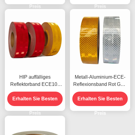
Preis
Preis
HIP auffälliges
Metall-Aluminium-ECE-
Reflektorband ECE104
Reflexionsband Rot Gelb
für den Außenbereich
Weiß für Anhänger
Erhalten Sie Besten
eines Lkw
Erhalten Sie Besten
Preis
Preis