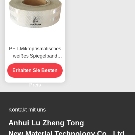
PET-Mikroprismatisches
weißes Spiegelband
Reflexionsband für
Erhalten Sie Besten
Fahrzeuge ECE-
zertifiziert
Preis
Kontakt mit uns
Anhui Lu Zheng Tong
New Material Technology Co., Ltd.