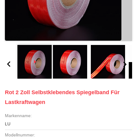
Rot 2 Zoll Selbstklebendes Spiegelband Für
Lastkraftwagen
Markenname:
LU
Modellnummer: