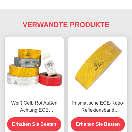
VERWANDTE PRODUKTE
Weiß Gelb Rot Außen
Prismatische ECE-Retro-
Achtung ECE
Reflexionsband
Reflektierendes
Druckfähige hohe
Klebeband für Anhänger
Erhalten Sie Besten
Erhalten Sie Besten
Intensität