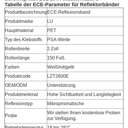
Tabelle der ECE-Parameter für Reflektorbänder
Produktbezeichnung
ECE-Reflexionsband
Produktmarke
LU
Hauptmaterial
PET
Typ des Klebstoffs
PSA-Werte
Rollenbreite
2 Zoll
Rollenlänge
150 Fuß.
Farben
Weiß/rot/gelb
Produktcode
LZT2600E
OEM/ODM
Unterstützung
Produktmerkmal
Hohe Sichtbarkeit und Langlebigkeit
Reflexionstyp
Mikroprismatische
Wir stellen Ihnen kostenlose Proben
Probe
zur Verfügung.
Betriebstemperatur
18 bis 28°C