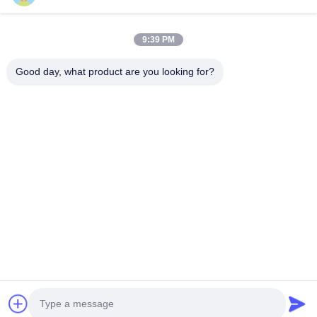
Unsere Adresse
9:39 PM
Adresse des Unternehmens
Zweite Etage, Gebäude D2, Wissenschafts- und
Good day, what product are you looking for?
Technologiepark Huayi, Hightech-Zone, Hefei, Anhui, China
Fabrik-Adresse
Shoushu Modern Industrial Park, Huainan, Anhui, China
Telefon
0086-13524216265
Gute Qualität Chinas Prismatische reflektierende Folie Lieferant.
Copyright-© -2026 Anhui Lu Zheng Tong New Material
Technology Co., Ltd. . Alle Rechte vorbehalten.
Datenschutzrichtlinie
|
Sitemap