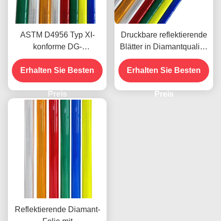
ASTM D4956 Typ XI-
Druckbare reflektierende
konforme DG-
Blätter in Diamantqualität
Reflexionsbleche in
mit hoher Reflektivität und
Erhalten Sie Besten
Diamantqualität mit
Erhalten Sie Besten
Mikroprismatischer
druckempfindlichem
Struktur für die
Klebstoff für
Preis
Verkehrssicherheit
Preis
Straßenschilder
Reflektierende Diamant-