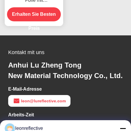
Folie mit
mikroprismatischer
Technologie für 10 Jahre
Erhalten Sie Besten
Lebensdauer
Preis
Kontakt mit uns
Anhui Lu Zheng Tong
New Material Technology Co., Ltd.
E-Mail-Adresse
leon@lureflective.com
Arbeits-Zeit
9:00-18:00
leonreflective