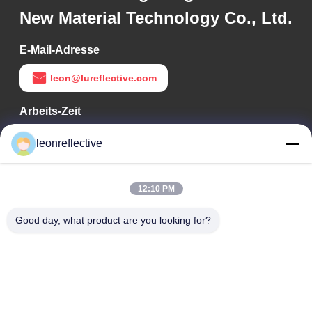
New Material Technology Co., Ltd.
E-Mail-Adresse
leon@lureflective.com
Arbeits-Zeit
9:00-18:00
leonreflective
Unsere Adresse
12:10 PM
Adresse des Unternehmens
Zweite Etage, Gebäude D2, Wissenschafts- und
Good day, what product are you looking for?
Technologiepark Huayi, Hightech-Zone, Hefei, Anhui, China
Fabrik-Adresse
Shoushu Modern Industrial Park, Huainan, Anhui, China
Telefon