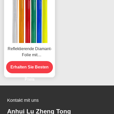
Reflektierende Diamant-
Folie mit
mikroprismatischer
Technologie für 10 Jahre
Erhalten Sie Besten
Lebensdauer
Preis
Kontakt mit uns
Anhui Lu Zheng Tong