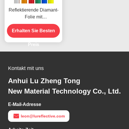
Reflektierende Diamant-
Folie mit
mikroprismatischer
Technologie für 10 Jahre
Erhalten Sie Besten
Lebensdauer
Preis
Kontakt mit uns
Anhui Lu Zheng Tong
New Material Technology Co., Ltd.
E-Mail-Adresse
leon@lureflective.com