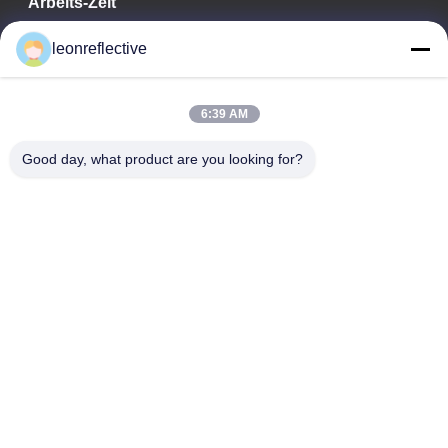
Arbeits-Zeit
9:00-18:00
leonreflective
Unsere Adresse
6:39 AM
Adresse des Unternehmens
Zweite Etage, Gebäude D2, Wissenschafts- und
Good day, what product are you looking for?
Technologiepark Huayi, Hightech-Zone, Hefei, Anhui, China
Fabrik-Adresse
Shoushu Modern Industrial Park, Huainan, Anhui, China
Telefon
0086-13524216265
Gute Qualität Chinas Prismatische reflektierende Folie Lieferant.
Copyright-© -2026 Anhui Lu Zheng Tong New Material