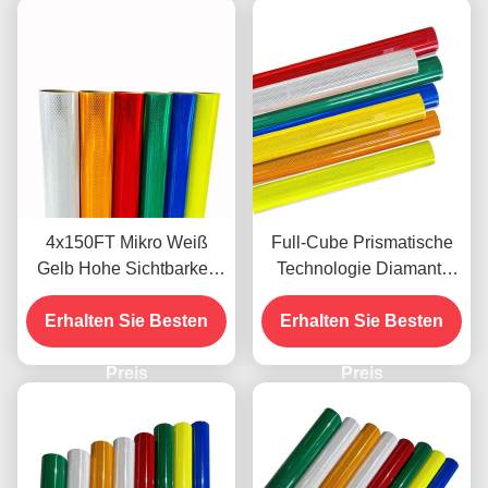
4x150FT Mikro Weiß
Full-Cube Prismatische
Gelb Hohe Sichtbarkeit
Technologie Diamant-
Mikro Diamant Grad
Reflexionsblatt mit 10-
Reflektierende Folie Vinyl
Erhalten Sie Besten
jähriger Lebensdauer für
Erhalten Sie Besten
für Verkehrsschilder ODM
die Verkehrssicherheit
Preis
Preis