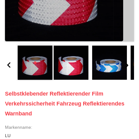
Selbstklebender Reflektierender Film
Verkehrssicherheit Fahrzeug Reflektierendes
Warnband
Markenname:
LU