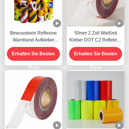
Bewusstsein Reflexive
50mm 2 Zoll Weißrot
Warnband Aufkleber
Kleber DOT C2 Reflektor-
Biokolor Schwarz und
Sicherheitsband
Erhalten Sie Besten
Gelb
Erhalten Sie Besten
Aufkleber auf Lkw für
Fahrzeuge
Preis
Preis