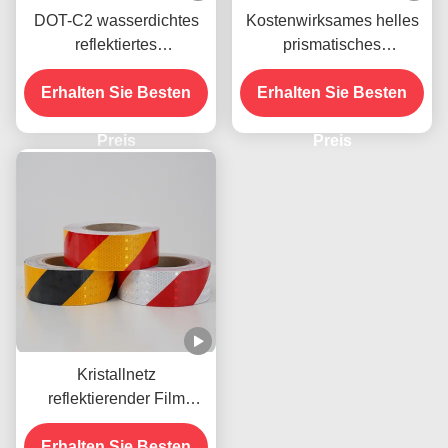
DOT-C2 wasserdichtes
Kostenwirksames helles
reflektiertes
prismatisches
Sicherheitsband in rot-
Honigbaum-
weißem Farbschatten
Erhalten Sie Besten
Reflexionsband für die
Erhalten Sie Besten
Kleber für Anhänger
Sicherheitsmarkierung
Verkehrszeichen Produkt
Preis
Preis
Kristallnetz
reflektierender Film
Aufkleber
selbstklebendes Gitter
Erhalten Sie Besten