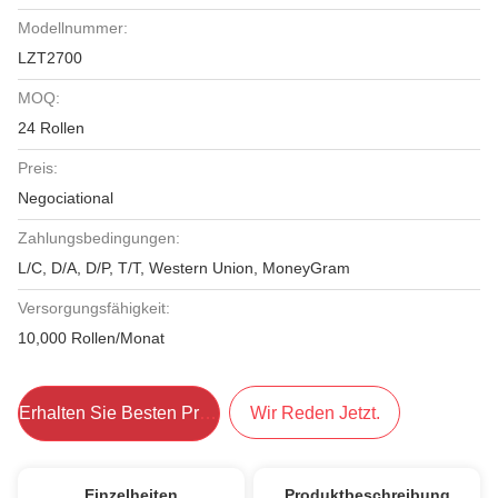
Modellnummer:
LZT2700
MOQ:
24 Rollen
Preis:
Negociational
Zahlungsbedingungen:
L/C, D/A, D/P, T/T, Western Union, MoneyGram
Versorgungsfähigkeit:
10,000 Rollen/Monat
Erhalten Sie Besten Preis
Wir Reden Jetzt.
Einzelheiten
Produktbeschreibung