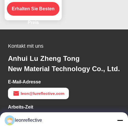
Reflexionsband für
Erhalten Sie Besten
Fahrzeuge ECE-
zertifiziert
Preis
Kontakt mit uns
Anhui Lu Zheng Tong
New Material Technology Co., Ltd.
E-Mail-Adresse
leon@lureflective.com
Arbeits-Zeit
9:00-18:00
leonreflective