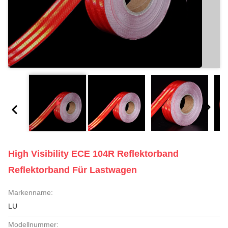
High Visibility ECE 104R Reflektorband
Reflektorband Für Lastwagen
Markenname:
LU
Modellnummer: