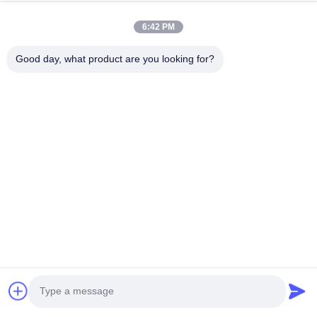
Unsere Adresse
6:42 PM
Adresse des Unternehmens
Zweite Etage, Gebäude D2, Wissenschafts- und
Good day, what product are you looking for?
Technologiepark Huayi, Hightech-Zone, Hefei, Anhui, China
Fabrik-Adresse
Shoushu Modern Industrial Park, Huainan, Anhui, China
Telefon
0086-13524216265
Gute Qualität Chinas Prismatische reflektierende Folie Lieferant.
Copyright-© -2026 Anhui Lu Zheng Tong New Material
Technology Co., Ltd. . Alle Rechte vorbehalten.
Datenschutzrichtlinie
|
Sitemap