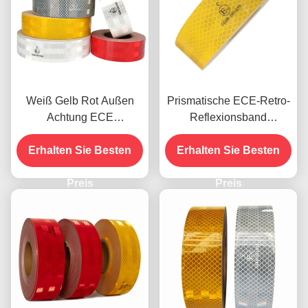
Weiß Gelb Rot Außen
Prismatische ECE-Retro-
Achtung ECE
Reflexionsband
Reflektierendes
Druckfähige hohe
Klebeband für Anhänger
Erhalten Sie Besten
Erhalten Sie Besten
Intensität
Preis
Preis