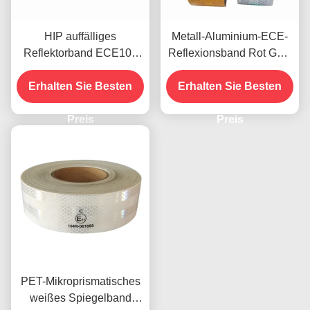
HIP auffälliges
Metall-Aluminium-ECE-
Reflektorband ECE104
Reflexionsband Rot Gelb
für den Außenbereich
Weiß für Anhänger
Erhalten Sie Besten
eines Lkw
Erhalten Sie Besten
Preis
Preis
PET-Mikroprismatisches
weißes Spiegelband