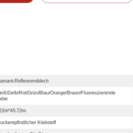
amant-Reflexionsblech
iß/gelb/rot/grün/blau/orange/braun/fluoreszierende 
arbe
.22m*45.72m
uckempfindlicher Klebstoff