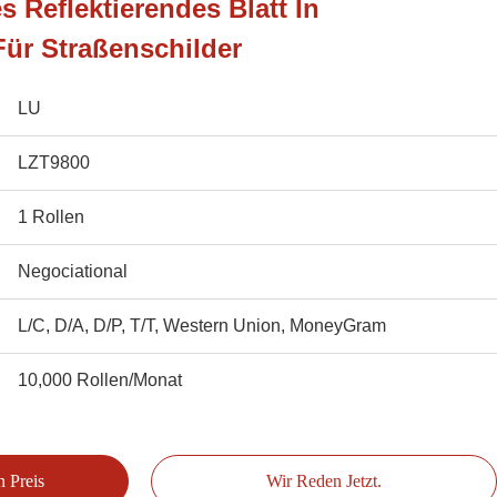
s Reflektierendes Blatt In
Für Straßenschilder
LU
LZT9800
1 Rollen
Negociational
L/C, D/A, D/P, T/T, Western Union, MoneyGram
10,000 Rollen/Monat
n Preis
Wir Reden Jetzt.