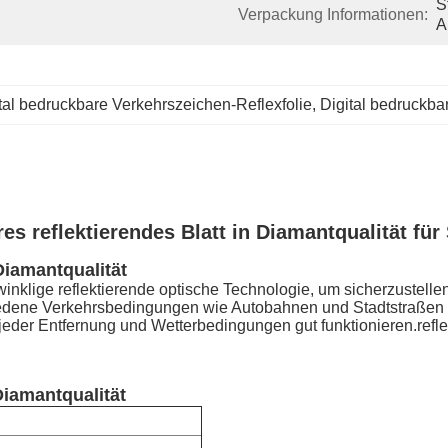
S
Verpackung Informationen:
A
tal bedruckbare Verkehrszeichen-Reflexfolie
, 
Digital bedruckbar
res reflektierendes Blatt in Diamantqualität für
Diamantqualität
winklige reflektierende optische Technologie, um sicherzustelle
chiedene Verkehrsbedingungen wie Autobahnen und Stadtstraßen
 jeder Entfernung und Wetterbedingungen gut funktionieren.refl
Diamantqualität