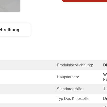
chreibung
Produktbezeichnung:
Di
We
Hauptfarben:
F
Standardgröße:
1
Typ Des Klebstoffs:
Dr