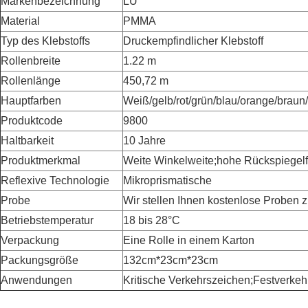
Markenbezeichnung
LU
Material
PMMA
Typ des Klebstoffs
Druckempfindlicher Klebstoff
Rollenbreite
1.22 m
Rollenlänge
450,72 m
Hauptfarben
Weiß/gelb/rot/grün/blau/orange/braun
Produktcode
9800
Haltbarkeit
10 Jahre
Produktmerkmal
Weite Winkelweite;hohe Rückspiegelf
Reflexive Technologie
Mikroprismatische
Probe
Wir stellen Ihnen kostenlose Proben z
Betriebstemperatur
18 bis 28°C
Verpackung
Eine Rolle in einem Karton
Packungsgröße
132cm*23cm*23cm
Anwendungen
Kritische Verkehrszeichen;Festverke