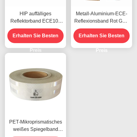
HIP auffälliges
Metall-Aluminium-ECE-
Reflektorband ECE104
Reflexionsband Rot Gelb
für den Außenbereich
Weiß für Anhänger
Erhalten Sie Besten
eines Lkw
Erhalten Sie Besten
Preis
Preis
PET-Mikroprismatisches
weißes Spiegelband
Reflexionsband für