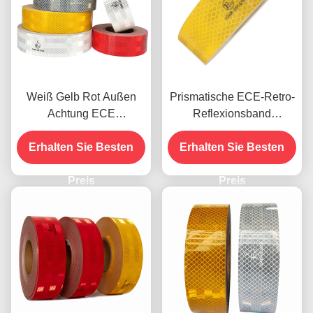
Weiß Gelb Rot Außen
Prismatische ECE-Retro-
Achtung ECE
Reflexionsband
Reflektierendes
Druckfähige hohe
Klebeband für Anhänger
Erhalten Sie Besten
Erhalten Sie Besten
Intensität
Preis
Preis