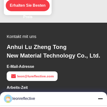
Erhalten Sie Besten
Fahrzeuge ECE-
zertifiziert
Preis
Kontakt mit uns
Anhui Lu Zheng Tong
New Material Technology Co., Ltd.
E-Mail-Adresse
leon@lureflective.com
Arbeits-Zeit
9:00-18:00
leonreflective
Unsere Adresse