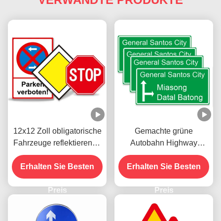
12x12 Zoll obligatorische
Gemachte grüne
Fahrzeuge reflektierende
Autobahn Highway
Verkehrsschilder Halt für
Signal Symbole Verkehr
Erhalten Sie Besten
die Straße
Hauptstraßenschilder
Erhalten Sie Besten
Preis
Preis