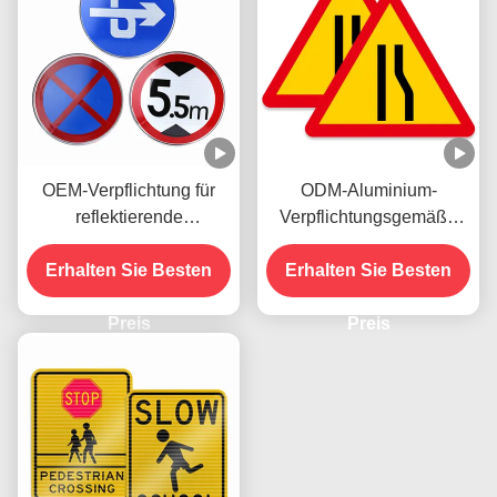
OEM-Verpflichtung für
ODM-Aluminium-
reflektierende
Verpflichtungsgemäße
Verkehrsschilder
Straßenschilder für
Geschwindigkeitsbegrenzung
Erhalten Sie Besten
Fahrzeuge, die gedruckt
Erhalten Sie Besten
für die
werden können
Straßenverkehrssicherheitswarnung
Preis
Preis