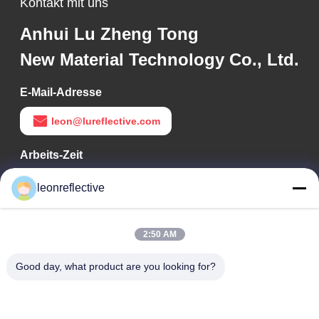
Kontakt mit uns
Anhui Lu Zheng Tong
New Material Technology Co., Ltd.
E-Mail-Adresse
leon@lureflective.com
Arbeits-Zeit
9:00-18:00
leonreflective
Unsere Adresse
2:50 AM
Adresse des Unternehmens
Zweite Etage, Gebäude D2, Wissenschafts- und
Good day, what product are you looking for?
Technologiepark Huayi, Hightech-Zone, Hefei, Anhui, China
Fabrik-Adresse
Shoushu Modern Industrial Park, Huainan, Anhui, China