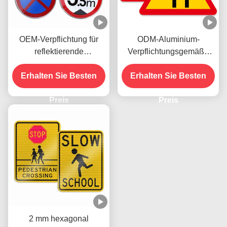
OEM-Verpflichtung für
ODM-Aluminium-
reflektierende
Verpflichtungsgemäße
Verkehrsschilder
Straßenschilder für
Geschwindigkeitsbegrenz
Erhalten Sie Besten
Fahrzeuge, die gedruckt
Erhalten Sie Besten
ung für die
werden können
Straßenverkehrssicherhei
Preis
Preis
tswarnung
2 mm hexagonal