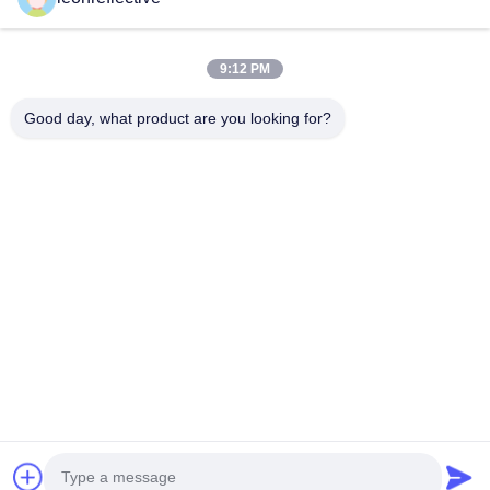
Unsere Adresse
9:12 PM
Adresse des Unternehmens
Zweite Etage, Gebäude D2, Wissenschafts- und
Good day, what product are you looking for?
Technologiepark Huayi, Hightech-Zone, Hefei, Anhui, China
Fabrik-Adresse
Shoushu Modern Industrial Park, Huainan, Anhui, China
Telefon
0086-13524216265
Gute Qualität Chinas Prismatische reflektierende Folie Lieferant.
Copyright-© -2026 Anhui Lu Zheng Tong New Material
Technology Co., Ltd. . Alle Rechte vorbehalten.
Datenschutzrichtlinie
|
Sitemap