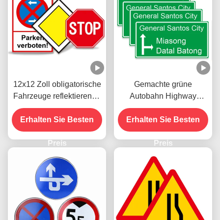
12x12 Zoll obligatorische
Gemachte grüne
Fahrzeuge reflektierende
Autobahn Highway
Verkehrsschilder Halt für
Signal Symbole Verkehr
Erhalten Sie Besten
die Straße
Hauptstraßenschilder
Erhalten Sie Besten
Preis
Preis