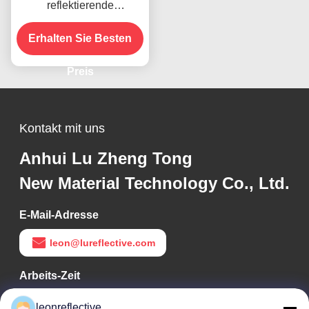
reflektierende
Verkehrsschilder
Straßenverkehrssicherhei
Erhalten Sie Besten
t Pflichtzeichen
Preis
Kontakt mit uns
Anhui Lu Zheng Tong
New Material Technology Co., Ltd.
E-Mail-Adresse
leon@lureflective.com
Arbeits-Zeit
9:00-18:00
leonreflective