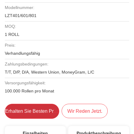
Modellnummer:
LZT401/601/801
MOQ:
1 ROLL
Preis:
Verhandlungsfähig
Zahlungsbedingungen:
T/T, D/P, D/A, Western Union, MoneyGram, L/C
Versorgungsfähigkeit:
100.000 Rollen pro Monat
Erhalten Sie Besten Preis
Wir Reden Jetzt.
Einzelheiten
Produktbeschreibung