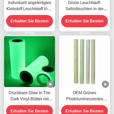
Individuell angefertigtes
Grüne Leuchtstoff-
Klebstoff Leuchtstoff Vinyl
Selbstleuchten in der
Leuchten im Dunkeln für
Dunkelheit Vinyl-Klebfilm
Erhalten Sie Besten
leuchtende Schilder
Erhalten Sie Besten
für Notfallschilder
Preis
Preis
Druckbare Glow In The
OEM Grünes
Dark Vinyl-Blätter mit
Photolumineszentes
Photolumineszenz
Leuchten im Dunkeln
Erhalten Sie Besten
Aufkleber Vinyl Klebefilm
Erhalten Sie Besten