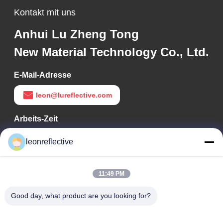
Kontakt mit uns
Anhui Lu Zheng Tong
New Material Technology Co., Ltd.
E-Mail-Adresse
leon@lureflective.com
Arbeits-Zeit
9:00-18:00
leonreflective
Unsere Adresse
11:49 PM
Adresse des Unternehmens
Zweite Etage, Gebäude D2, Wissenschafts- und
Good day, what product are you looking for?
Technologiepark Huayi, Hightech-Zone, Hefei, Anhui, China
Fabrik-Adresse