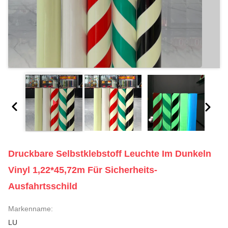
Druckbare Selbstklebstoff Leuchte Im Dunkeln
Vinyl 1,22*45,72m Für Sicherheits-
Ausfahrtsschild
Markenname:
LU